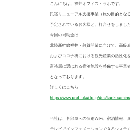
こんにちは。福井オフィス・ラボです。
民宿リニューアル支援事業（旅の目的とな
予定されているお客様と、打合せをしまし
今回の補助金は
北陸新幹線福井・敦賀開業に向けて、高級
およびコロナ禍における観光産業の活性化
富裕層に選ばれる宿泊施設を整備する事業
となっております。
詳しくはこちら
https://www.pref.fukui.lg.jp/doc/kankou/min
当社は、各部屋への個別WiFi、宿泊情報、
テレビでインフォメーションできるシステ