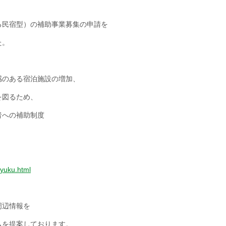
る民宿型）の補助事業募集の申請を
た。
感のある宿泊施設の増加、
を図るため、
者への補助制度
syuku.html
周辺情報を
ムを提案しております。